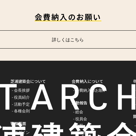
会費納入のお願い
詳しくはこちら
芝浦建築会について
会費納入について
会長挨拶
会費納入のお願い
役員紹介
活動報告
活動予定
各種会則
総会
役員会
管理画面
会報
ログイン
その他