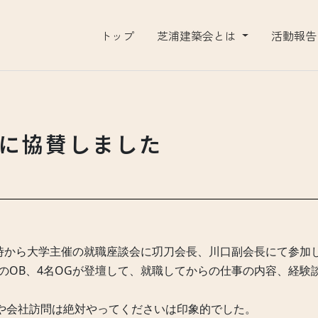
トップ
芝浦建築会とは
活動報
に協賛しました
14時から大学主催の就職座談会に㓛刀会長、川口副会長にて参加
名のOB、4名OGが登壇して、就職してからの仕事の内容、経
。
や会社訪問は絶対やってくださいは印象的でした。