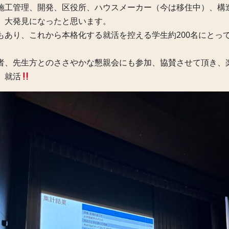
施工管理、開発、区役所、ハウスメーカー（今は移住中）、構
、大発見になったと思います。
もあり、これから本格化する就活を控える学生約200名にとっ
者、先生方とのささやかな懇親会にも参加、協賛させて頂き、
、就活