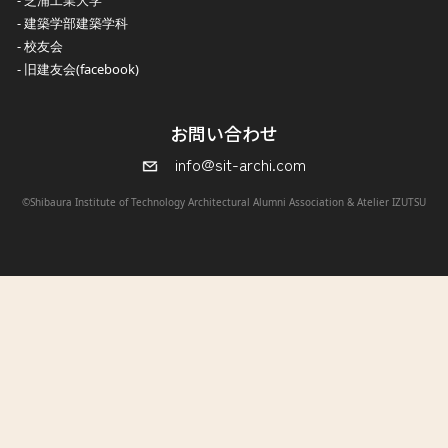
建築学部建築学科
校友会
旧建友会(facebook)
お問い合わせ
info@sit-archi.com
©Shibaura Institute of Technology Architectural Alumni Association & Atelier IZUTSU