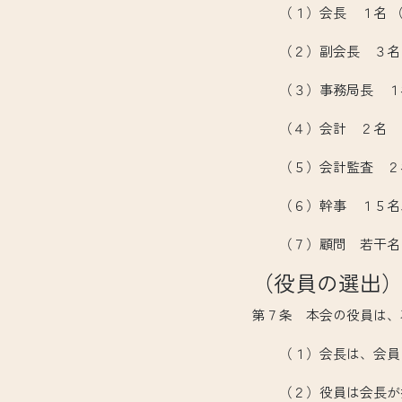
（１）会長 １名 （
（２）副会長 ３名（
（３）事務局長 １名
（４）会計 ２名
（５）会計監査 ２
（６）幹事 １５名以
（７）顧問 若干名
（役員の選出
第７条 本会の役員は、
（１）会長は、会員の
（２）役員は会長が指