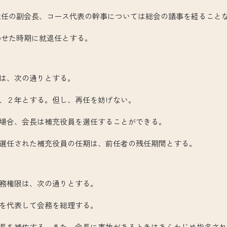
会長、コース代表の幹事については総会の議事を経ること
時期に就退任とする。
）
は、次の通りとする。
２年とする。但し、再任を妨げない。
合、会長は補充役員を選任することができる。
任された補充役員の任期は、前任者の残任期間とする。
）
務権限は、次の通りとする。
代表して会務を総理する。
を補佐する。また、会長に事故があるときはあらかじめ指名され