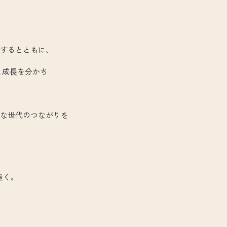
するとともに、
成⻑を分かち
な世代のつながりを
置く。