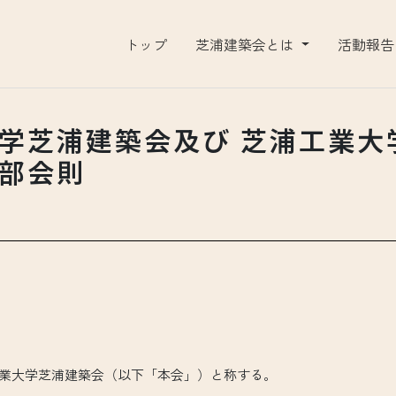
トップ
芝浦建築会とは
活動報
学芝浦建築会及び 芝浦工業大
部会則
則
業大学芝浦建築会（以下「本会」）と称する。