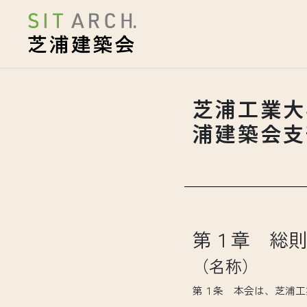
芝浦工業大
浦建築会支
第１章 総
（名称）
第１条 本会は、芝浦工