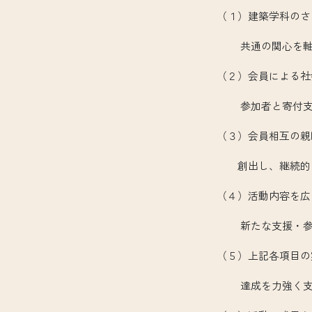
（１）建築学科のさら
共通の関心を軸に新
（２）会員による社会
参加者と寄付支援者
（３）会員相互の親睦
創出し、継続的な参
（４）活動内容を広く
新たな支援・参加
（５）上記各項目の実
達成を力強く支