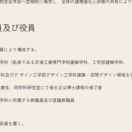
友会本部へ定期的に報告し、全体の連携強化と評価の共有により
員及び役員
員により構成する。
科（前身である芝浦工業専門学校建築学科、工学部建築学科、
デ ザイン工学部デザイン工学科建築・空間デザイン領域を
、同学科研究室にて修士又は博士課程の修了者
科に所属する教職員及び退職教職員
役員を置く。